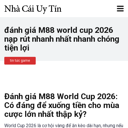
đánh giá M88 world cup 2026
nạp rút nhanh nhất nhanh chóng
tiện lợi
tin tức game
Đánh giá M88 World Cup 2026:
Có đáng để xuống tiền cho mùa
cược lớn nhất thập kỷ?
World Cup 2026 là cơ hội vàng để ăn kèo dài hạn, nhưng nếu