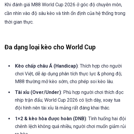
Khi đánh giá M88 World Cup 2026 ở góc độ chuyên môn,
cần nhìn vào độ sâu kèo và tính ổn định của hệ thống trong
thời gian thực.
Đa dạng loại kèo cho World Cup
Kèo chấp châu Á (Handicap)
: Thích hợp cho người
chơi Việt, dễ áp dụng phân tích thực lực & phong độ;
M88 thường mở kèo sớm, cho phép soi kèo lâu.
Tài xỉu (Over/Under)
: Phù hợp người chơi thích đọc
nhịp trận đấu; World Cup 2026 có lịch dày, xoay tua
đội hình nên tài xỉu là mảng rất đáng khai thác.
1×2 & kèo hòa được hoàn (DNB)
: Tình huống hai đội
chênh lệch không quá nhiều, người chơi muốn giảm rủi