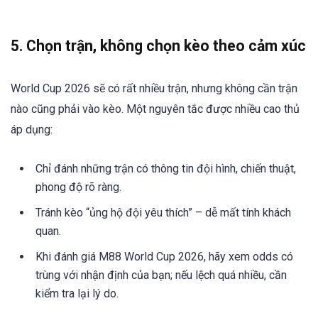
5. Chọn trận, không chọn kèo theo cảm xúc
World Cup 2026 sẽ có rất nhiều trận, nhưng không cần trận
nào cũng phải vào kèo. Một nguyên tắc được nhiều cao thủ
áp dụng:
Chỉ đánh những trận có thông tin đội hình, chiến thuật,
phong độ rõ ràng.
Tránh kèo “ủng hộ đội yêu thích” – dễ mất tính khách
quan.
Khi đánh giá M88 World Cup 2026, hãy xem odds có
trùng với nhận định của bạn; nếu lệch quá nhiều, cần
kiểm tra lại lý do.