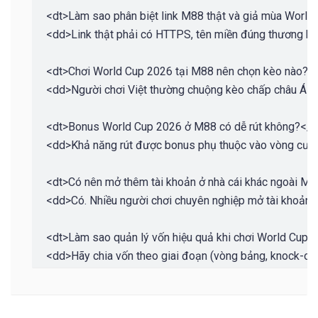
<dt>Làm sao phân biệt link M88 thật và giả mùa World
<dd>Link thật phải có HTTPS, tên miền đúng thương hiệu,
<dt>Chơi World Cup 2026 tại M88 nên chọn kèo nào?</
<dd>Người chơi Việt thường chuộng kèo chấp châu Á và tà
<dt>Bonus World Cup 2026 ở M88 có dễ rút không?</dt
<dd>Khả năng rút được bonus phụ thuộc vào vòng cược và
<dt>Có nên mở thêm tài khoản ở nhà cái khác ngoài M8
<dd>Có. Nhiều người chơi chuyên nghiệp mở tài khoản tạ
<dt>Làm sao quản lý vốn hiệu quả khi chơi World Cup 2