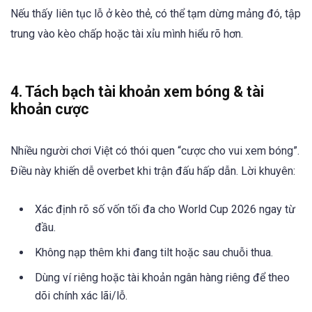
Nếu thấy liên tục lỗ ở kèo thẻ, có thể tạm dừng mảng đó, tập
trung vào kèo chấp hoặc tài xỉu mình hiểu rõ hơn.
4. Tách bạch tài khoản xem bóng & tài
khoản cược
Nhiều người chơi Việt có thói quen “cược cho vui xem bóng”.
Điều này khiến dễ overbet khi trận đấu hấp dẫn. Lời khuyên:
Xác định rõ số vốn tối đa cho World Cup 2026 ngay từ
đầu.
Không nạp thêm khi đang tilt hoặc sau chuỗi thua.
Dùng ví riêng hoặc tài khoản ngân hàng riêng để theo
dõi chính xác lãi/lỗ.