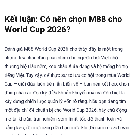
Kết luận: Có nên chọn M88 cho
World Cup 2026?
Đánh giá M88 World Cup 2026 cho thấy đây là một trong
những lựa chọn đáng cân nhắc cho người chơi Việt nhờ
thương hiệu lâu năm, kèo châu Á đa dạng và hệ thống hỗ trợ
tiếng Việt. Tuy vậy, để thực sự tối ưu cơ hội trong mùa World
Cup – giải đấu luôn tiềm ẩn biến số – bạn nên kết hợp: chọn
đúng nhà cái, đọc kỹ điều khoản khuyến mãi và đặc biệt là
xây dựng chiến lược quản lý vốn rõ ràng. Nếu bạn đang tìm
một địa chỉ để chuẩn bị cho World Cup 2026, hãy chủ động
mở tài khoản, trải nghiệm sớm limit, tốc độ thanh toán và
bảng kèo, rồi mới nâng dần hạn mức khi đã nắm rõ cách vận