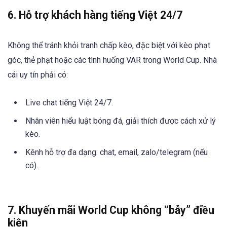
6. Hỗ trợ khách hàng tiếng Việt 24/7
Không thể tránh khỏi tranh chấp kèo, đặc biệt với kèo phạt
góc, thẻ phạt hoặc các tình huống VAR trong World Cup. Nhà
cái uy tín phải có:
Live chat tiếng Việt 24/7.
Nhân viên hiểu luật bóng đá, giải thích được cách xử lý
kèo.
Kênh hỗ trợ đa dạng: chat, email, zalo/telegram (nếu
có).
7. Khuyến mãi World Cup không “bẫy” điều
kiện