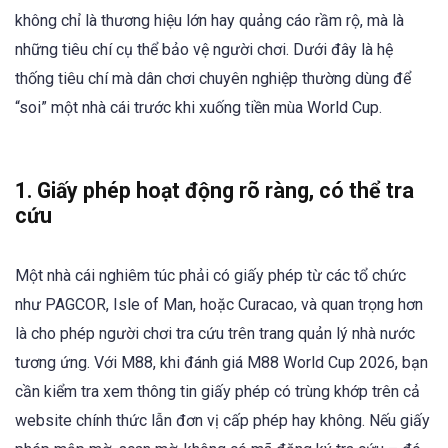
không chỉ là thương hiệu lớn hay quảng cáo rầm rộ, mà là
những tiêu chí cụ thể bảo vệ người chơi. Dưới đây là hệ
thống tiêu chí mà dân chơi chuyên nghiệp thường dùng để
“soi” một nhà cái trước khi xuống tiền mùa World Cup.
1. Giấy phép hoạt động rõ ràng, có thể tra
cứu
Một nhà cái nghiêm túc phải có giấy phép từ các tổ chức
như PAGCOR, Isle of Man, hoặc Curacao, và quan trọng hơn
là cho phép người chơi tra cứu trên trang quản lý nhà nước
tương ứng. Với M88, khi đánh giá M88 World Cup 2026, bạn
cần kiểm tra xem thông tin giấy phép có trùng khớp trên cả
website chính thức lẫn đơn vị cấp phép hay không. Nếu giấy