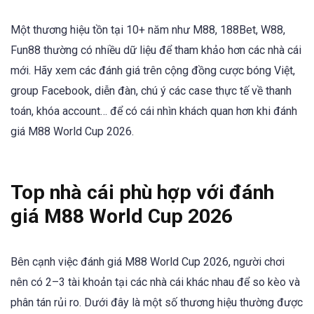
Một thương hiệu tồn tại 10+ năm như M88, 188Bet, W88,
Fun88 thường có nhiều dữ liệu để tham khảo hơn các nhà cái
mới. Hãy xem các đánh giá trên cộng đồng cược bóng Việt,
group Facebook, diễn đàn, chú ý các case thực tế về thanh
toán, khóa account… để có cái nhìn khách quan hơn khi đánh
giá M88 World Cup 2026.
Top nhà cái phù hợp với đánh
giá M88 World Cup 2026
Bên cạnh việc đánh giá M88 World Cup 2026, người chơi
nên có 2–3 tài khoản tại các nhà cái khác nhau để so kèo và
phân tán rủi ro. Dưới đây là một số thương hiệu thường được