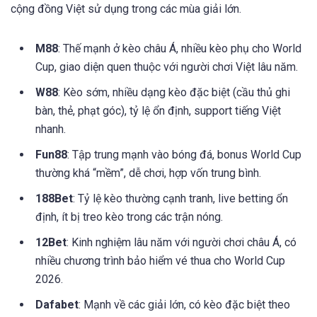
cộng đồng Việt sử dụng trong các mùa giải lớn.
M88
: Thế mạnh ở kèo châu Á, nhiều kèo phụ cho World
Cup, giao diện quen thuộc với người chơi Việt lâu năm.
W88
: Kèo sớm, nhiều dạng kèo đặc biệt (cầu thủ ghi
bàn, thẻ, phạt góc), tỷ lệ ổn định, support tiếng Việt
nhanh.
Fun88
: Tập trung mạnh vào bóng đá, bonus World Cup
thường khá “mềm”, dễ chơi, hợp vốn trung bình.
188Bet
: Tỷ lệ kèo thường cạnh tranh, live betting ổn
định, ít bị treo kèo trong các trận nóng.
12Bet
: Kinh nghiệm lâu năm với người chơi châu Á, có
nhiều chương trình bảo hiểm vé thua cho World Cup
2026.
Dafabet
: Mạnh về các giải lớn, có kèo đặc biệt theo