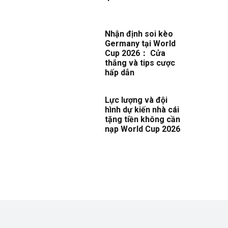
Nhận định soi kèo
Germany tại World
Cup 2026： Cửa
thắng và tips cược
hấp dẫn
Lực lượng và đội
hình dự kiến nhà cái
tặng tiền không cần
nạp World Cup 2026