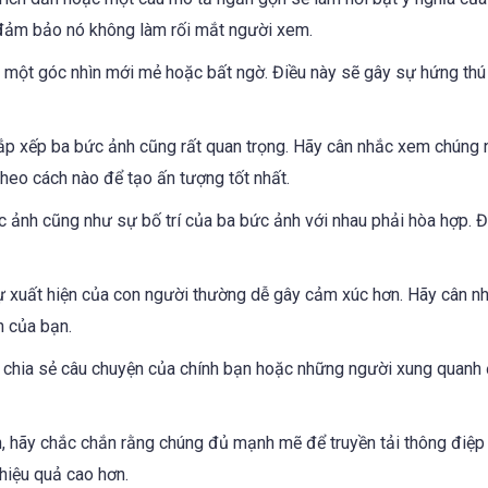
đảm bảo nó không làm rối mắt người xem.
một góc nhìn mới mẻ hoặc bất ngờ. Điều này sẽ gây sự hứng thú
ắp xếp ba bức ảnh cũng rất quan trọng. Hãy cân nhắc xem chúng 
heo cách nào để tạo ấn tượng tốt nhất.
c ảnh cũng như sự bố trí của ba bức ảnh với nhau phải hòa hợp. Đ
 xuất hiện của con người thường dễ gây cảm xúc hơn. Hãy cân nh
h của bạn.
ãy chia sẻ câu chuyện của chính bạn hoặc những người xung quanh
nh, hãy chắc chắn rằng chúng đủ mạnh mẽ để truyền tải thông điệ
 hiệu quả cao hơn.