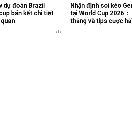
 dự đoán Brazil
Nhận định soi kèo G
cup bán kết chi tiết
tại World Cup 2026：
 quan
thắng và tips cược h
219