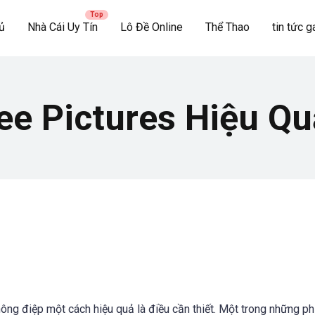
ủ
Nhà Cái Uy Tín
Lô Đề Online
Thể Thao
tin tức 
ee Pictures Hiệu Qu
 thông điệp một cách hiệu quả là điều cần thiết. Một trong những 