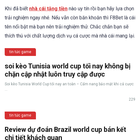
Khi đã biết
nhà cái tặng tiền
nào uy tín rồi bạn hãy lựa chọn
trải nghiệm ngay nhé. Nếu vẫn còn băn khoăn thì F8Bet là cái
tên nổi bật mà bạn nên trải nghiệm thử. Chắc chắn bạn sẽ
thích thú với chất lượng dịch vụ cá cược mà nhà cái mang lại.
tin tức game
soi kèo Tunisia world cup tối nay không bị
chặn cập nhật luôn truy cập được
Soi kèo Tunisia World Cup tối nay an toàn – Cẩm nang bảo mật khi cá cược
...
229
tin tức game
Review dự đoán Brazil world cup bán kết
chi tiết khách quan