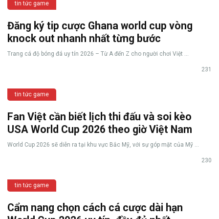
tin tức game
Đăng ký tip cược Ghana world cup vòng
knock out nhanh nhất từng bước
Trang cá độ bóng đá uy tín 2026 – Từ A đến Z cho người chơi Việt ...
231
tin tức game
Fan Việt cần biết lịch thi đấu và soi kèo
USA World Cup 2026 theo giờ Việt Nam
World Cup 2026 sẽ diễn ra tại khu vực Bắc Mỹ, với sự góp mặt của Mỹ ...
230
tin tức game
Cẩm nang chọn cách cá cược dài hạn