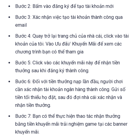
Bước 2: Bấm vào đăng ký để tạo tài khoản mới
Bước 3: Xác nhận việc tạo tài khoản thành công qua
email
Bước 4: Quay trở lại trang chủ của nhà cái, click vào tài
khoản của tôi. Vào Ưu đãi/ Khuyến Mãi để xem các
chương trình bạn có thể tham gia
Bước 5: Click vào các khuyến mãi này để nhận tiền
thưởng sau khi đăng ký thành công.
Bước 6: Đối với tiền thưởng nạp lần đầu, người chơi
cần xác nhận tài khoản ngân hàng thành công. Gửi số
tiền tối thiểu họ đặt, sau đó đợi nhà cái xác nhận và
nhận tiền thưởng.
Bước 7: Bạn có thể thực hiện thao tác nhận thưởng
bằng tiền khuyến mãi trải nghiệm game tại các banner
khuyến mãi.