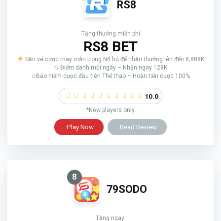
RS8
Tặng thưởng miễn phí
RS8 BET
Săn vé cược may mắn trong Nổ hủ để nhận thưởng lên đến 8,888K
✩ Điểm danh mỗi ngày – Nhận ngay 128K
✩Bảo hiểm cược đầu tiên Thể thao – Hoàn tiền cược 100%
10.0
*New players only
Play Now
Read Review
8
79SODO
Tặng ngay: