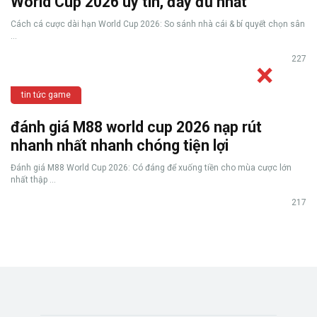
World Cup 2026 uy tín, đầy đủ nhất
Cách cá cược dài hạn World Cup 2026: So sánh nhà cái & bí quyết chọn sân
...
227
tin tức game
đánh giá M88 world cup 2026 nạp rút
nhanh nhất nhanh chóng tiện lợi
Đánh giá M88 World Cup 2026: Có đáng để xuống tiền cho mùa cược lớn
nhất thập ...
217