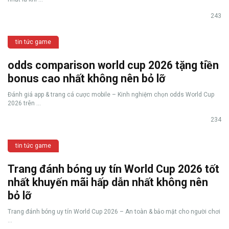
243
tin tức game
odds comparison world cup 2026 tặng tiền
bonus cao nhất không nên bỏ lỡ
Đánh giá app & trang cá cược mobile – Kinh nghiệm chọn odds World Cup
2026 trên ...
234
tin tức game
Trang đánh bóng uy tín World Cup 2026 tốt
nhất khuyến mãi hấp dẫn nhất không nên
bỏ lỡ
Trang đánh bóng uy tín World Cup 2026 – An toàn & bảo mật cho người chơi
...