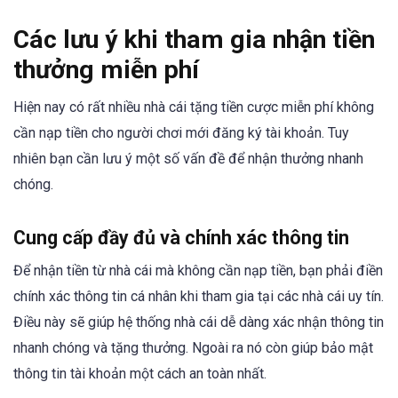
Các lưu ý khi tham gia nhận tiền
thưởng miễn phí
Hiện nay có rất nhiều nhà cái tặng tiền cược miễn phí không
cần nạp tiền cho người chơi mới đăng ký tài khoản. Tuy
nhiên bạn cần lưu ý một số vấn đề để nhận thưởng nhanh
chóng.
Cung cấp đầy đủ và chính xác thông tin
Để nhận tiền từ nhà cái mà không cần nạp tiền, bạn phải điền
chính xác thông tin cá nhân khi tham gia tại các nhà cái uy tín.
Điều này sẽ giúp hệ thống nhà cái dễ dàng xác nhận thông tin
nhanh chóng và tặng thưởng. Ngoài ra nó còn giúp bảo mật
thông tin tài khoản một cách an toàn nhất.