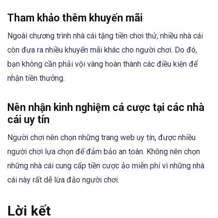
Tham khảo thêm khuyến mãi
Ngoài chương trình nhà cái tặng tiền chơi thử, nhiều nhà cái
còn đưa ra nhiều khuyến mãi khác cho người chơi. Do đó,
bạn không cần phải vội vàng hoàn thành các điều kiện để
nhận tiền thưởng.
Nên nhận kinh nghiệm cá cược tại các nhà
cái uy tín
Người chơi nên chọn những trang web uy tín, được nhiều
người chơi lựa chọn để đảm bảo an toàn. Không nên chọn
những nhà cái cung cấp tiền cược ảo miễn phí vì những nhà
cái này rất dễ lừa đảo người chơi.
Lời kết