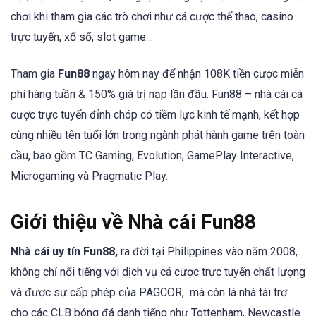
chơi khi tham gia các trò chơi như cá cược thể thao, casino
trực tuyến, xổ số, slot game…
Tham gia
Fun88
ngay hôm nay để nhận 108K tiền cược miễn
phí hàng tuần & 150% giá trị nạp lần đầu. Fun88 – nhà cái cá
cược trực tuyến đỉnh chóp có tiềm lực kinh tế mạnh, kết hợp
cùng nhiều tên tuổi lớn trong ngành phát hành game trên toàn
cầu, bao gồm TC Gaming, Evolution, GamePlay Interactive,
Microgaming và Pragmatic Play.
Giới thiệu về Nhà cái Fun88
Nhà cái uy tín Fun88,
ra đời tại Philippines vào năm 2008,
không chỉ nổi tiếng với dịch vụ cá cược trực tuyến chất lượng
và được sự cấp phép của PAGCOR, mà còn là nhà tài trợ
cho các CLB bóng đá danh tiếng như Tottenham, Newcastle