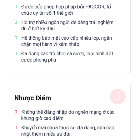
Được cấp phép hợp pháp bởi PAGCOR, tổ
chức uy tín số 1 thế giới
Hỗ trợ nhiều ngôn ngữ, dễ dàng trải nghiệm
dù ở bất kỳ đâu
Hệ thống bảo mật cao cấp nhiều lớp, ngăn
chặn mọi hành vi xâm nhập
Đa dạng các trò chơi cá cược, loại hình đặt
cược phong phú
Nhược Điểm
Không thể đăng nhập do nghẽn mạng ở các
khung giờ cao điểm
Khuyến mãi chưa thực sự đa dạng, cần cập
nhật thêm nhiều ưu đãi