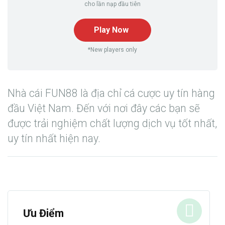
cho lần nạp đầu tiên
Play Now
*New players only
Nhà cái FUN88 là địa chỉ cá cược uy tín hàng
đầu Việt Nam. Đến với nơi đây các bạn sẽ
được trải nghiệm chất lượng dịch vụ tốt nhất,
uy tín nhất hiện nay.
Ưu Điểm