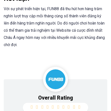
Với sự phát triển hiện tại, FUN88 đã thu hút hơn hàng trăm
nghìn lượt truy cập mỗi tháng cùng số thành viên đăng ký
lên đến hàng trăm nghìn người. Do đó người chơi hoàn toàn
có thể tham gia trải nghiệm tại Website cá cược đỉnh nhất
Châu Á ngay hôm nay với nhiều khuyến mãi cực khủng đang
chờ đợi.
Overall Rating