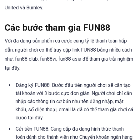
United và Burnley.
Các bước tham gia FUN88
Với đa dạng sản phẩm cá cược cùng tỷ lệ thanh toán hấp
dẫn, người chơi có thể truy cập link FUN88 bằng nhiều cách
như: fun88 club, fun88vi, fun88 asia để tham gia trải nghiệm
tại đây.
Đăng ký FUN88: Bước đầu tiên người chơi sẽ cần tạo
tài khoản với 3 bước cực đơn giản. Người chơi chỉ cần
nhập các thông tin cơ bản như tên đăng nhập, mật
khẩu, số điện thoại, email là đã có thể tham gia chơi cá
cược tại đây.
Gửi tiền FUN88: Cung cấp đa dạng hình thức thanh
toán dành cho thành viên như Chuyển khoản ngân hàng