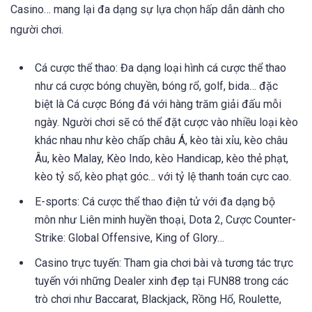
Casino… mang lại đa dạng sự lựa chọn hấp dẫn dành cho
người chơi.
Cá cược thể thao: Đa dạng loại hình cá cược thể thao
như cá cược bóng chuyền, bóng rổ, golf, bida… đặc
biệt là Cá cược Bóng đá với hàng trăm giải đấu mỗi
ngày. Người chơi sẽ có thể đặt cược vào nhiều loại kèo
khác nhau như kèo chấp châu Á, kèo tài xỉu, kèo châu
Âu, kèo Malay, Kèo Indo, kèo Handicap, kèo thẻ phạt,
kèo tỷ số, kèo phạt góc… với tỷ lệ thanh toán cực cao.
E-sports: Cá cược thể thao điện tử với đa dạng bộ
môn như Liên minh huyền thoại, Dota 2, Cược Counter-
Strike: Global Offensive, King of Glory…
Casino trực tuyến: Tham gia chơi bài và tương tác trực
tuyến với những Dealer xinh đẹp tại FUN88 trong các
trò chơi như Baccarat, Blackjack, Rồng Hổ, Roulette,